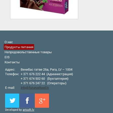
О нас
Продукты питания
Непродовольственные товары
EIS
Контакты
Адрес:
Венибас гатве 26а, Рига, LV – 1004
Телефон:
+ 371 676 222 44 (Администрация)
+ 371 674 502 60 (Бухгалтерия)
+ 371 676 247 22 (Оператор
ы
)
E-mail:
info@futurusfood.lv
Developed by
artsoft.lv