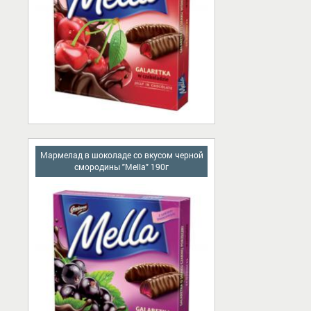
Мармелад в шоколаде сo вкусом черной
смородины "Mella" 190г