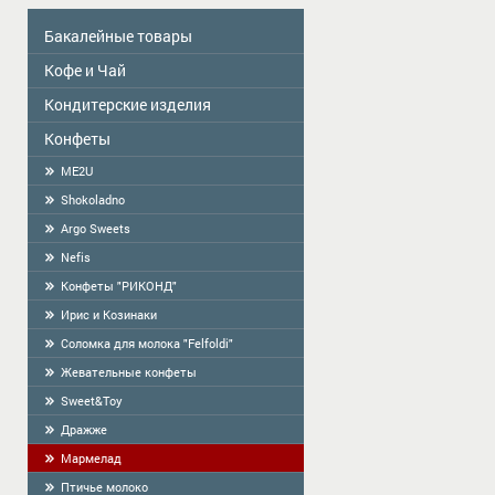
Бакалейные товары
Кофе и Чай
Colavita
Масло
Кондитерские изделия
Чай
Приправы
КОФЕ
Конфеты
Сделано в Латвии-продукция ручной
работы
Сухой завтрак
ME2U
Фасованое печенье
Тортилья
Shokoladno
Печенье весовое
Мука
Argo Sweets
Крекер
Крахмал, кисель, желе
Nefis
Пряники
Конфеты "РИКОНД"
Cоломка
Ирис и Козинаки
Вафли
Соломка для молока "Felfoldi"
Халва
Жевательные конфеты
БАРАНКИ
Sweet&Toy
Дражже
Мармелад
Птичье молоко