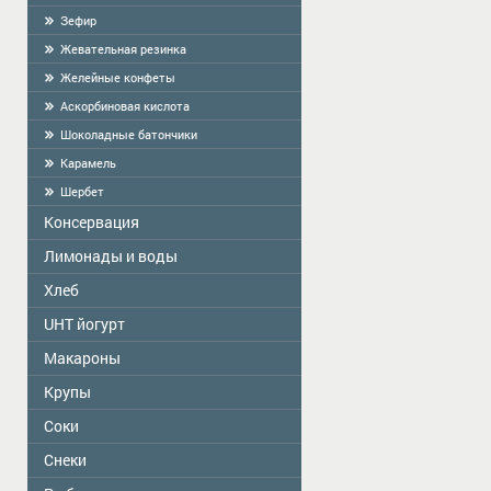
Зефир
Жевательная резинка
Желейные конфеты
Аскорбиновая кислота
Шоколадные батончики
Карамель
Шербет
Консервация
Лимонады и воды
Zelta Saule
Господарочка
Хлеб
Vitamizu
Sladovsit
Hi5
UHT йогурт
Baron
OKF
Макароны
PASCUAL
Balta Diena
Varavīksne
Крупы
Golden Dragon
Консервированные грибы "Best time"
Питьевая вода "Aqua Future"
Skorovarka
Соки
Zelta Saule коробки
Консервированные грибы
"Mushroomoff"
Весовые
Zelta Saule пачки
Снeки
JAFFA
MAMOS KONSERVAI
Хлопья быстрого приготовления
Наш Сік