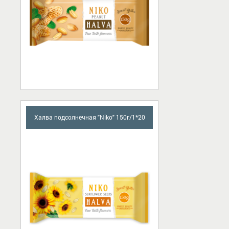
Халва подсолнечная "Niko" 150г/1*20