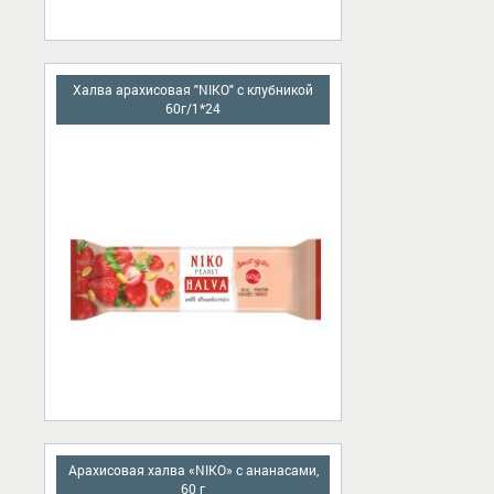
Халва арахисовая "NIKO" с клубникой
60г/1*24
Арахисовая халва «NIKO» с ананасами,
60 г