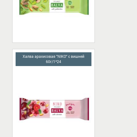
Халва арахисовая "NIKO" с вишней
60г/1*24