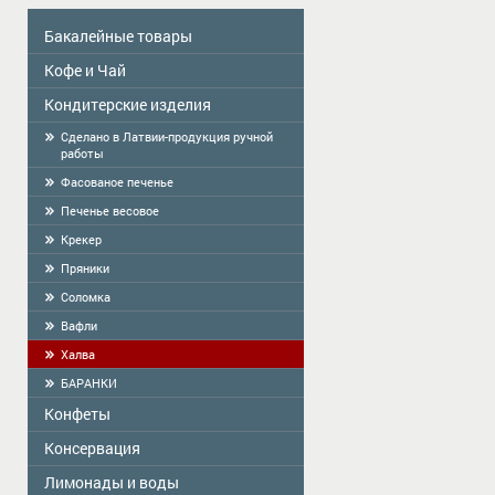
Бакалейные товары
Кофе и Чай
Colavita
Масло
Кондитерские изделия
Чай
Приправы
КОФЕ
Сделано в Латвии-продукция ручной
работы
Сухой завтрак
Фасованое печенье
Тортилья
Печенье весовое
Мука
Крекер
Крахмал, кисель, желе
Пряники
Cоломка
Вафли
Халва
БАРАНКИ
Конфеты
Консервация
ME2U
Shokoladno
Лимонады и воды
Zelta Saule