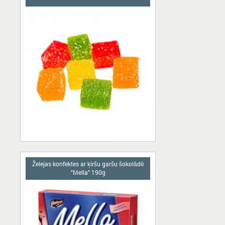
Želejas konfektes ar ķiršu garšu šokolādē
"Mella" 190g