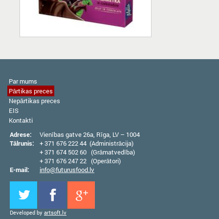
Par mums
Pārtikas preces
Nepārtikas preces
EIS
Kontakti
Adrese:
Vienības gatve 26а, Rīga, LV – 1004
Tālrunis:
+ 371 676 222 44 (Administrācija)
+ 371 674 502 60 (Grāmatvedība)
+ 371 676 247 22 (Operātori)
E-mail:
info@futurusfood.lv
Developed by
artsoft.lv