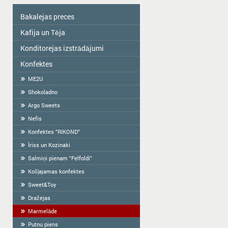
Bakalejas preces
Kafija un Tēja
Colavita
Eļļa
Konditorejas izstrādājumi
Tēja
Garšvielas
KAFIJA
Konfektes
Ražots Latvijā roku darbs
Sausās brokastis
Fasēti cepumi
ME2U
Tortilla
Sveramie cepumi
Shokoladno
Milti
Krekers
Argo Sweets
Ciete, ķīselis, želeja
Prjaņiki
Nefis
Salmiņi
Konfektes "RIKOND"
Vafeles
Īriss un Kozinaki
Halva
Salmiņi pienam "Felfoldi"
BARANKAS
Košļajamas konfektes
Sweet&Toy
Dražejas
Marmelāde
Putnu piens