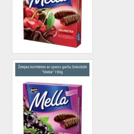
Želejas konfektes ar upeņu garšu šokolādē
"Mella" 190g