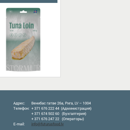
Адрес:
Венибас гатве 26а, Рига, LV – 1004
Телефон:
+ 371 676 222 44 (Администрация)
+ 371 674 502 60 (Бухгалтерия)
+ 371 676 247 22 (Оператор
ы
)
E-mail:
info@futurusfood.lv