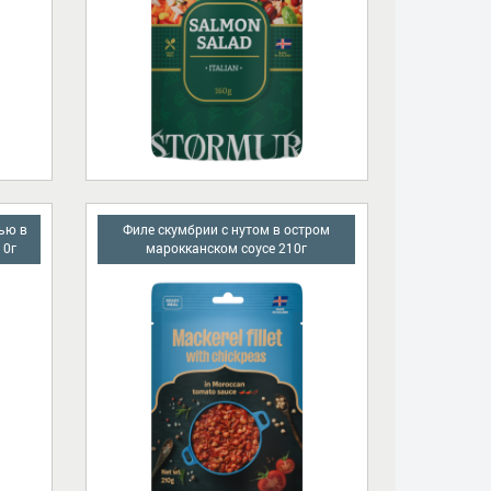
ью в
Филе скумбрии с нутом в остром
10г
марокканском соусе 210г