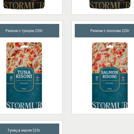
Ризони с тунцом 220г
Ризони с лососем 220г
Тунец в масле 225г