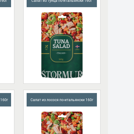
160г
Салат из тунца по-итальянски 160г
 160г
Салат из лосося по-итальянски 160г