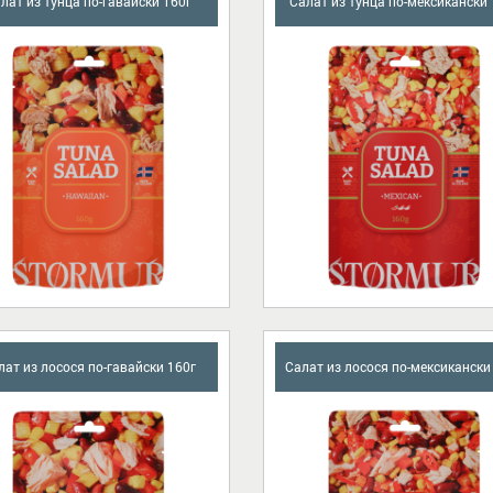
лат из тунца по-гавайски 160г
Салат из тунца по-мексикански 
лат из лосося по-гавайски 160г
Салат из лосося по-мексикански