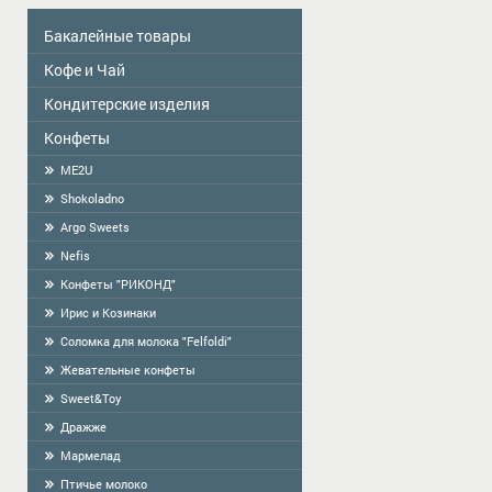
Бакалейные товары
Кофе и Чай
Colavita
Масло
Кондитерские изделия
Чай
Приправы
КОФЕ
Конфеты
Сделано в Латвии-продукция ручной
работы
Сухой завтрак
ME2U
Фасованое печенье
Тортилья
Shokoladno
Печенье весовое
Мука
Argo Sweets
Крекер
Крахмал, кисель, желе
Nefis
Пряники
Конфеты "РИКОНД"
Cоломка
Ирис и Козинаки
Вафли
Соломка для молока "Felfoldi"
Халва
Жевательные конфеты
БАРАНКИ
Sweet&Toy
Дражже
Мармелад
Птичье молоко