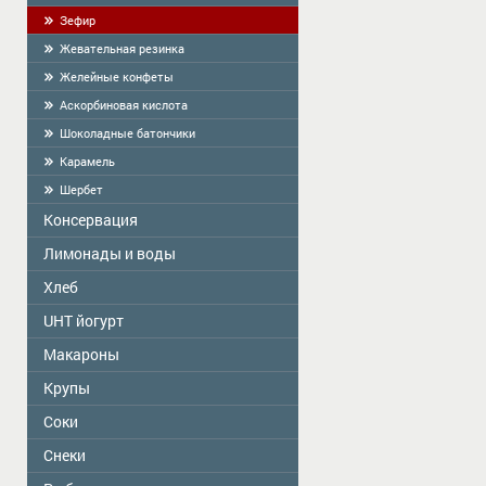
Зефир
Жевательная резинка
Желейные конфеты
Аскорбиновая кислота
Шоколадные батончики
Карамель
Шербет
Консервация
Лимонады и воды
Zelta Saule
Господарочка
Хлеб
Vitamizu
Sladovsit
Hi5
UHT йогурт
Baron
OKF
Макароны
PASCUAL
Balta Diena
Varavīksne
Крупы
Golden Dragon
Консервированные грибы "Best time"
Питьевая вода "Aqua Future"
Skorovarka
Соки
Zelta Saule коробки
Консервированные грибы
"Mushroomoff"
Весовые
Zelta Saule пачки
Снeки
JAFFA
MAMOS KONSERVAI
Хлопья быстрого приготовления
Наш Сік