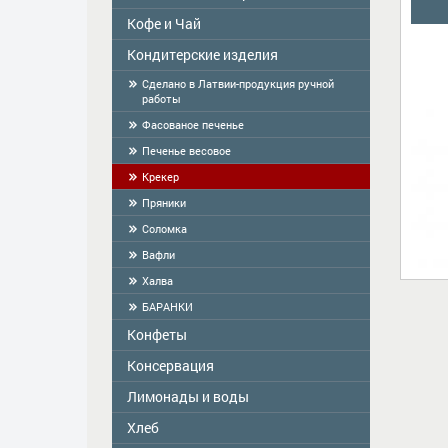
Кофе и Чай
Colavita
Масло
Кондитерские изделия
Чай
Приправы
КОФЕ
Сделано в Латвии-продукция ручной
работы
Сухой завтрак
Фасованое печенье
Тортилья
Печенье весовое
Мука
Крекер
Крахмал, кисель, желе
Пряники
Cоломка
Вафли
Халва
БАРАНКИ
Конфеты
Консервация
ME2U
Shokoladno
Лимонады и воды
Zelta Saule
Argo Sweets
Господарочка
Хлеб
Vitamizu
Nefis
Sladovsit