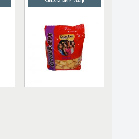
Крекеры "Мини" 200гр