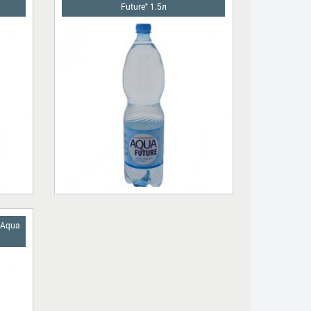
Future" 1.5л
"Aqua