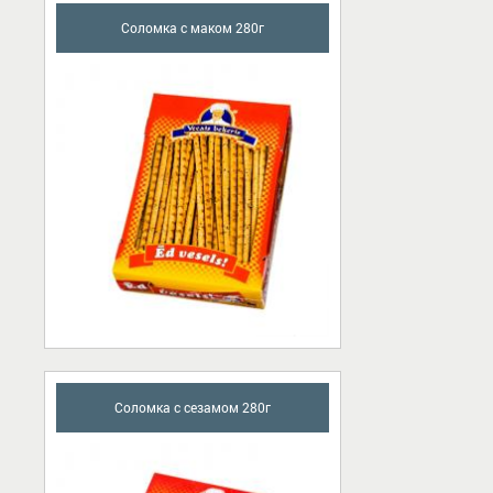
Сoломка с маком 280г
Соломка с сезамом 280г