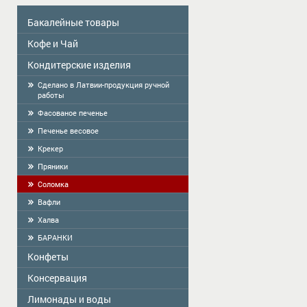
Бакалейные товары
Кофе и Чай
Colavita
Масло
Кондитерские изделия
Чай
Приправы
КОФЕ
Сделано в Латвии-продукция ручной
работы
Сухой завтрак
Фасованое печенье
Тортилья
Печенье весовое
Мука
Крекер
Крахмал, кисель, желе
Пряники
Cоломка
Вафли
Халва
БАРАНКИ
Конфеты
Консервация
ME2U
Shokoladno
Лимонады и воды
Zelta Saule