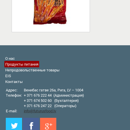
О нас
Продукты питания
Непродовольственные товары
EIS
Контакты
Адрес:
Венибас гатве 26а, Рига, LV – 1004
Телефон:
+ 371 676 222 44 (Администрация)
+ 371 674 502 60 (Бухгалтерия)
+ 371 676 247 22 (Оператор
ы
)
E-mail:
info@futurusfood.lv