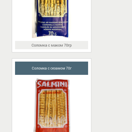
Соломка с маком 70гр
Соломка с сезамом 70г