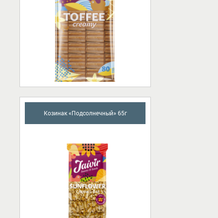
Козинак «Подсолнечный» 65г