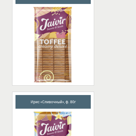
Ирис «Сливочный», ф. 80г