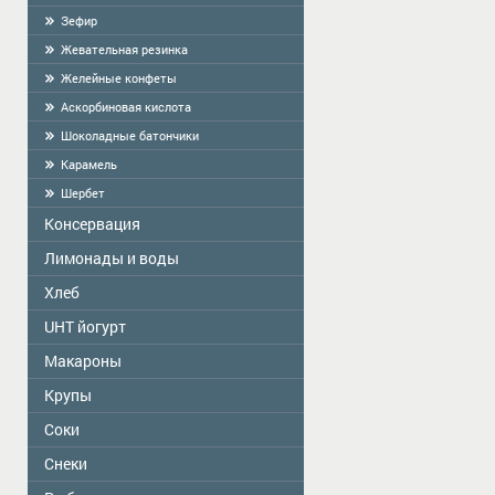
Зефир
Жевательная резинка
Желейные конфеты
Аскорбиновая кислота
Шоколадные батончики
Карамель
Шербет
Консервация
Лимонады и воды
Zelta Saule
Господарочка
Хлеб
Vitamizu
Sladovsit
Hi5
UHT йогурт
Baron
OKF
Макароны
PASCUAL
Balta Diena
Varavīksne
Крупы
Golden Dragon
Консервированные грибы "Best time"
Питьевая вода "Aqua Future"
Skorovarka
Соки
Zelta Saule коробки
Консервированные грибы
"Mushroomoff"
Весовые
Zelta Saule пачки
Снeки
JAFFA
MAMOS KONSERVAI
Хлопья быстрого приготовления
Наш Сік