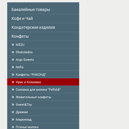
Бакалейные товары
Кофе и Чай
Colavita
Масло
Кондитерские изделия
Чай
Приправы
КОФЕ
Конфеты
Сделано в Латвии-продукция ручной
работы
Сухой завтрак
ME2U
Фасованое печенье
Тортилья
Shokoladno
Печенье весовое
Мука
Argo Sweets
Крекер
Крахмал, кисель, желе
Nefis
Пряники
Конфеты "РИКОНД"
Cоломка
Ирис и Козинаки
Вафли
Соломка для молока "Felfoldi"
Халва
Жевательные конфеты
БАРАНКИ
Sweet&Toy
Дражже
Мармелад
Птичье молоко