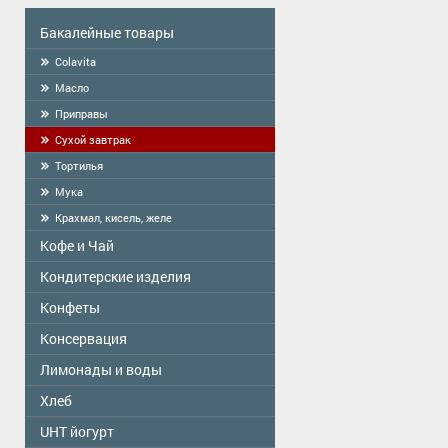
Бакалейные товары
Colavita
Масло
Приправы
Сухой завтрак
Тортилья
Мука
Крахмал, кисель, желе
Кофе и Чай
Кондитерские изделия
Чай
КОФЕ
Конфеты
Сделано в Латвии-продукция ручной
работы
Консервация
ME2U
Фасованое печенье
Shokoladno
Лимонады и воды
Zelta Saule
Печенье весовое
Argo Sweets
Господарочка
Хлеб
Крекер
Vitamizu
Nefis
Sladovsit
Пряники
Hi5
UHT йогурт
Конфеты "РИКОНД"
Baron