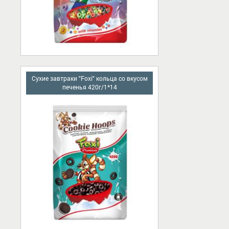
Сухие завтраки "Foxi" кольца со вкусом
печенья 420г/1*14