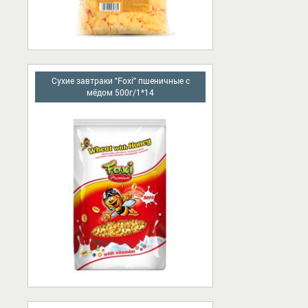
Сухие завтраки "Foxi" пшеничные с
мёдом 500г/1*14