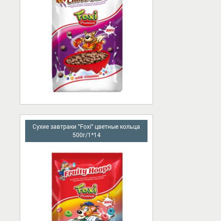
Сухие завтраки "Foxi" цветные кольца
500г/1*14