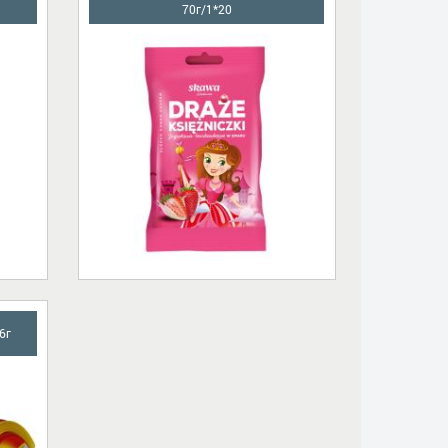
70г/1*20
6г