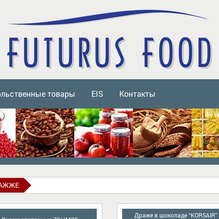
ольственные товары
EIS
Контакты
АЖЖЕ
Драже в шоколаде “KORSAIR” 