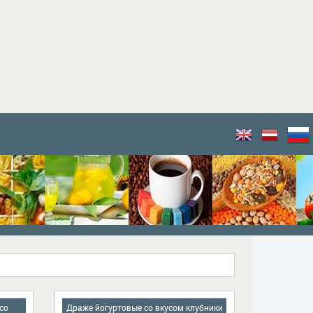
со
Драже йогуртовые со вкусом клубники