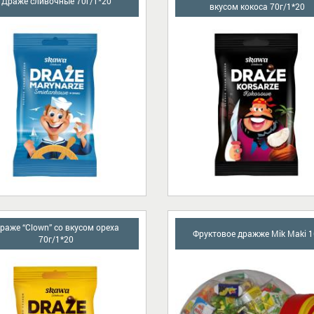
Драже сливочные 70г/1*20
вкусом кокоса 70г/1*20
раже “Clown” со вкусом ореха
Фруктовое дражже Mik Maki 1
70г/1*20