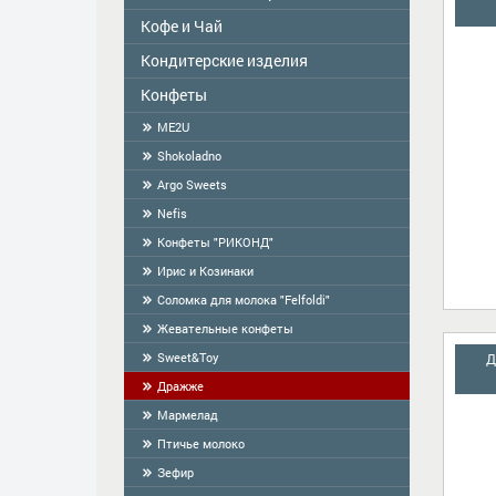
Кофе и Чай
Colavita
Масло
Кондитерские изделия
Чай
Приправы
КОФЕ
Конфеты
Сделано в Латвии-продукция ручной
работы
Сухой завтрак
ME2U
Фасованое печенье
Тортилья
Shokoladno
Печенье весовое
Мука
Argo Sweets
Крекер
Крахмал, кисель, желе
Nefis
Пряники
Конфеты "РИКОНД"
Cоломка
Ирис и Козинаки
Вафли
Соломка для молока "Felfoldi"
Халва
Жевательные конфеты
БАРАНКИ
Sweet&Toy
Д
Дражже
Мармелад
Птичье молоко
Зефир