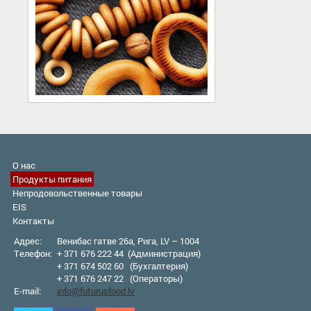
О нас
Продукты питания
Непродовольственные товары
EIS
Контакты
Адрес:
Венибас гатве 26а, Рига, LV – 1004
Телефон:
+ 371 676 222 44 (Администрация)
+ 371 674 502 60 (Бухгалтерия)
+ 371 676 247 22 (Оператор
ы
)
E-mail:
info@futurusfood.lv