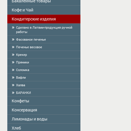
Бакалейные товары
Кофе и Чай
Colavita
Масло
Кондитерские изделия
Чай
Приправы
КОФЕ
Сделано в Латвии-продукция ручной
работы
Сухой завтрак
Фасованое печенье
Тортилья
Печенье весовое
Мука
Крекер
Крахмал, кисель, желе
Пряники
Cоломка
Вафли
Халва
БАРАНКИ
Конфеты
Консервация
ME2U
Shokoladno
Лимонады и воды
Zelta Saule
Argo Sweets
Господарочка
Хлеб
Vitamizu