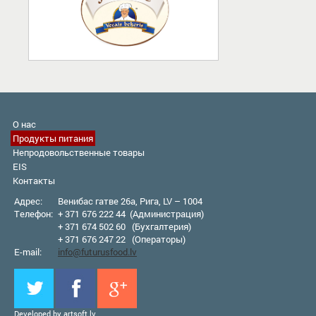
О нас
Продукты питания
Непродовольственные товары
EIS
Контакты
Адрес:
Венибас гатве 26а, Рига, LV – 1004
Телефон:
+ 371 676 222 44 (Администрация)
+ 371 674 502 60 (Бухгалтерия)
+ 371 676 247 22 (Оператор
ы
)
E-mail:
info@futurusfood.lv
Developed by
artsoft.lv