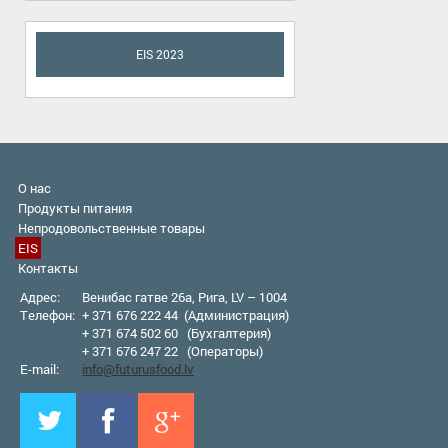
EIS 2023
О нас
Продукты питания
Непродовольственные товары
EIS
Контакты
Адрес:
Венибас гатве 26а, Рига, LV – 1004
Телефон:
+ 371 676 222 44 (Администрация)
+ 371 674 502 60 (Бухгалтерия)
+ 371 676 247 22 (Оператор
ы
)
E-mail:
info@futurusfood.lv