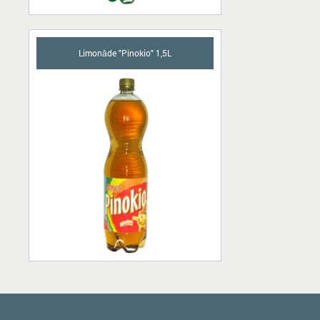
Limonāde "Pinokio" 1,5L