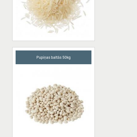
Pupiņas baltās 50kg