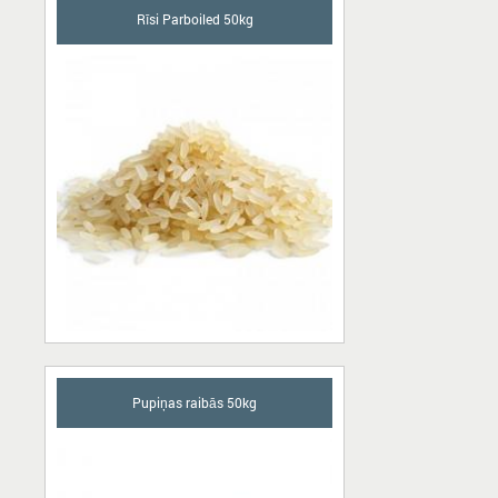
Rīsi Parboiled 50kg
Pupiņas raibās 50kg