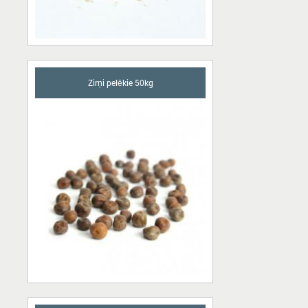
Zirņi pelēkie 50kg