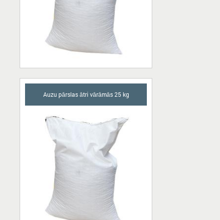
Auzu pārslas ātri vārāmās 25 kg