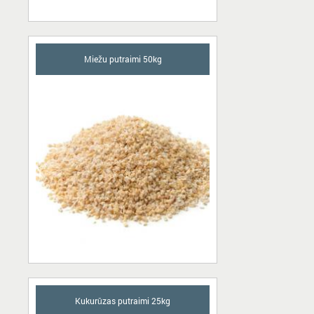
Miežu putraimi 50kg
Kukurūzas putraimi 25kg