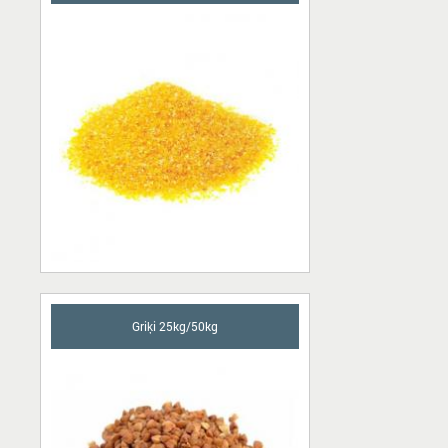
Griķi 25kg/50kg