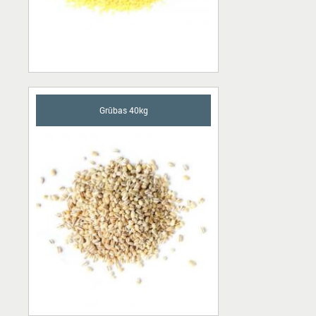
Grūbas 40kg