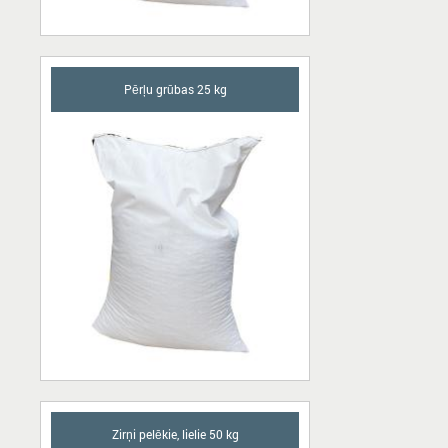
Pērļu grūbas 25 kg
Zirņi pelēkie, lielie 50 kg