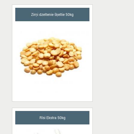
Zirņi dzeltenie šķeltie 50kg
Rīsi Ekstra 50kg