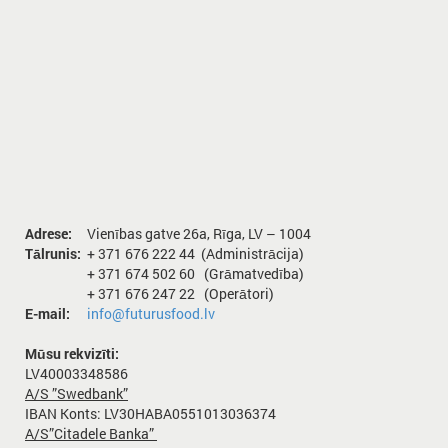
Adrese:
Vienības gatve 26а, Rīga, LV – 1004
Tālrunis:
+ 371 676 222 44 (Administrācija)
+ 371 674 502 60 (Grāmatvedība)
+ 371 676 247 22 (Operātori)
E-mail:
info@futurusfood.lv
Mūsu rekvizīti:
LV40003348586
A/S ”Swedbank”
IBAN Konts: LV30HABA0551013036374
A/S”Citadele Banka”