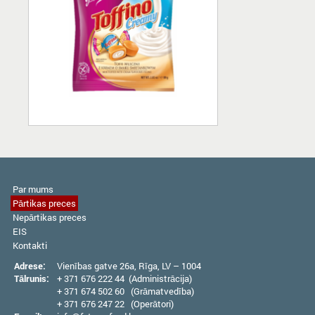
Par mums
Pārtikas preces
Nepārtikas preces
EIS
Kontakti
Adrese:
Vienības gatve 26а, Rīga, LV – 1004
Tālrunis:
+ 371 676 222 44 (Administrācija)
+ 371 674 502 60 (Grāmatvedība)
+ 371 676 247 22 (Operātori)