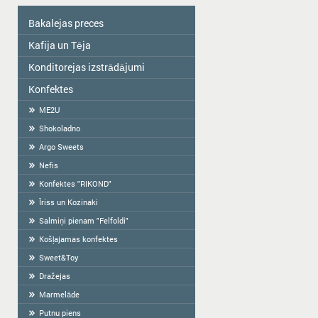
Bakalejas preces
Kafija un Tēja
Colavita
Eļļa
Konditorejas izstrādājumi
Tēja
Garšvielas
KAFIJA
Konfektes
Ražots Latvijā roku darbs
Sausās brokastis
Fasēti cepumi
ME2U
Tortilla
Sveramie cepumi
Shokoladno
Milti
Krekers
Argo Sweets
Ciete, ķīselis, želeja
Prjaņiki
Nefis
Salmiņi
Konfektes "RIKOND"
Vafeles
Īriss un Kozinaki
Halva
Salmiņi pienam "Felfoldi"
BARANKAS
Košļajamas konfektes
Sweet&Toy
Dražejas
Marmelāde
Putnu piens