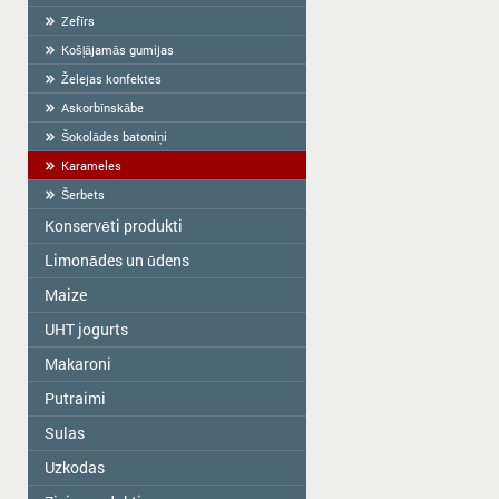
Zefīrs
Košļājamās gumijas
Želejas konfektes
Askorbīnskābe
Šokolādes batoniņi
Karameles
Šerbets
Konservēti produkti
Limonādes un ūdens
Zelta Saule
Gospodarochka
Maize
Vitamizu
Sladovsit
Hi5
UHT jogurts
Baron
OKF
Makaroni
PASCUAL
Balta Diena
Varavīksne
Putraimi
Golden Dragon
Konservētas sēnes "Best time"
Dzeramā ūdens "Aqua Future"
Skorovarka
Sulas
Zelta Saule kārbas
Konservētas sēnes "Mushroomoff"
Sveramie
Zelta Saule paciņas
MAMOS KONSERVAI
Uzkodas
JAFFA
Ātri vāramās pārslas
Sojuz Agro
Nash Sik