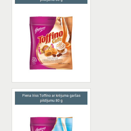
Piena īriss Toffino ar krējuma garšas
pildījumu 80 g