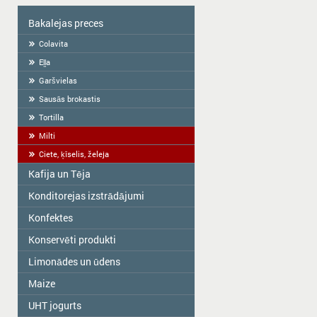
Bakalejas preces
Colavita
Eļļa
Garšvielas
Sausās brokastis
Tortilla
Milti
Ciete, ķīselis, želeja
Kafija un Tēja
Konditorejas izstrādājumi
Tēja
KAFIJA
Konfektes
Ražots Latvijā roku darbs
Fasēti cepumi
Konservēti produkti
ME2U
Sveramie cepumi
Shokoladno
Limonādes un ūdens
Zelta Saule
Krekers
Argo Sweets
Gospodarochka
Maize
Vitamizu
Prjaņiki
Nefis
Sladovsit
Hi5
UHT jogurts
Salmiņi
Konfektes "RIKOND"
Baron