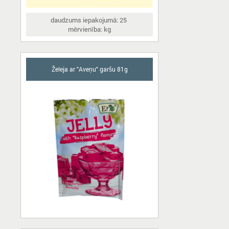
daudzums iepakojumā: 25
mērvienība: kg
Želeja ar "Aveņu" garšu 81g