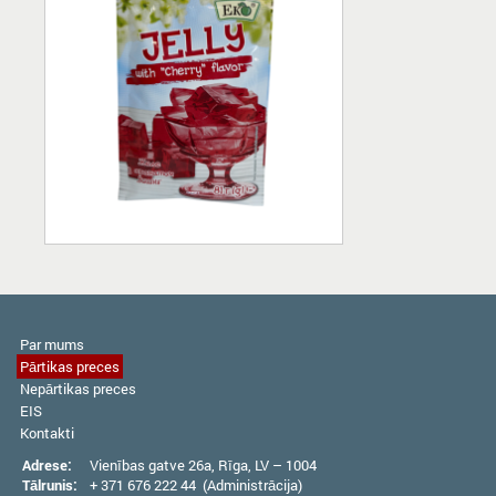
Par mums
Pārtikas preces
Nepārtikas preces
EIS
Kontakti
Adrese:
Vienības gatve 26а, Rīga, LV – 1004
Tālrunis:
+ 371 676 222 44 (Administrācija)