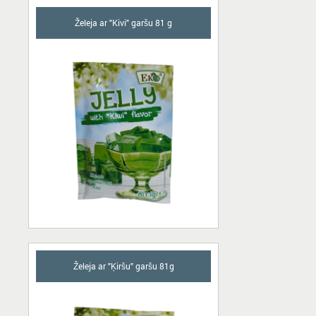
Želeja ar "Kivi" garšu 81 g
Želeja ar "Ķiršu" garšu 81g