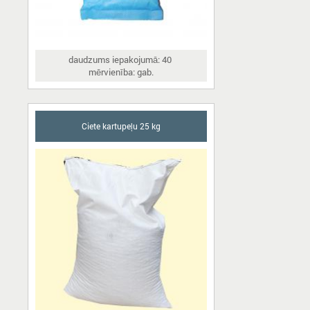
daudzums iepakojumā: 40
mērvienība: gab.
Ciete kartupeļu 25 kg