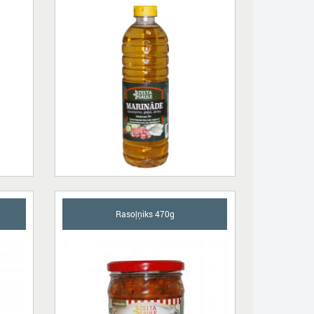
Rasoļņiks 470g