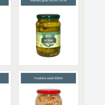
Marinēti gurķi 3-6 cm 720 ml
Pusdienu salāti 900ml