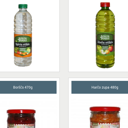
Borščs 470g
Harčo zupa 480g