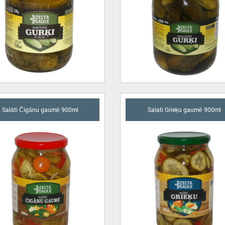
Salāti Čigānu gaumē 900ml
Salati Grieķu gaumē 900ml