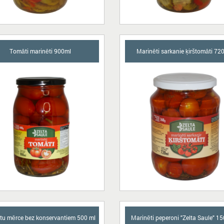
Tomāti marinēti 900ml
Marinēti sarkanie ķirštomāti 72
u mērce bez konservantiem 500 ml
Marinēti peperoni "Zelta Saule" 1