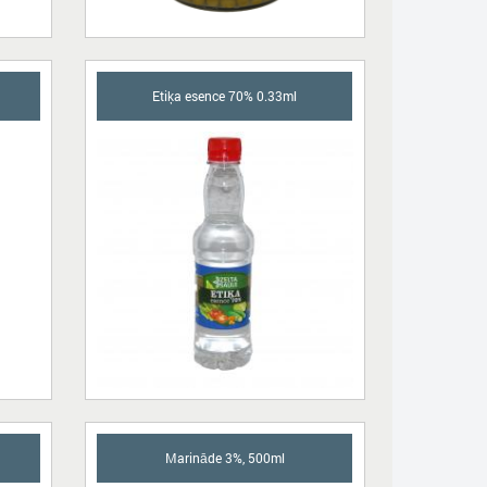
Etiķa esence 70% 0.33ml
Marināde 3%, 500ml