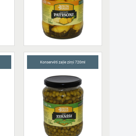
Konservēti zaļie zirņi 720ml