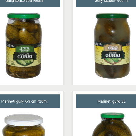
Gurķi konservēti 900ml
Gurķi skābēti 900 ml
Marinēti gurķi 6-9 cm 720ml
Marinēti gurķi 3L