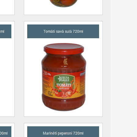
0ml
Tomāti savā sulā 720ml
500ml
Marinēti peperoni 720ml