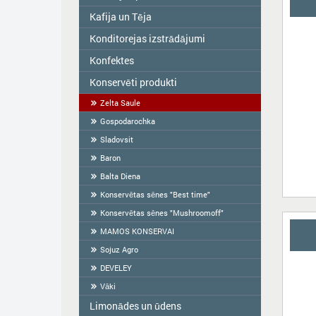
Kafija un Tēja
Colavita
Eļļa
Konditorejas izstrādājumi
Tēja
Garšvielas
KAFIJA
Konfektes
Ražots Latvijā roku darbs
Sausās brokastis
Fasēti cepumi
Konservēti produkti
ME2U
Tortilla
Sveramie cepumi
Shokoladno
Zelta Saule
Milti
Krekers
Argo Sweets
Gospodarochka
Ciete, ķīselis, želeja
Prjaņiki
Nefis
Sladovsit
Salmiņi
Konfektes "RIKOND"
Baron
Vafeles
Īriss un Kozinaki
Balta Diena
Halva
Salmiņi pienam "Felfoldi"
Konservētas sēnes "Best time"
BARANKAS
Košļajamas konfektes
Konservētas sēnes "Mushroomoff"
Sweet&Toy
MAMOS KONSERVAI
Dražejas
Sojuz Agro
Marmelāde
DEVELEY
Putnu piens
Vāki
Zefīrs
Limonādes un ūdens