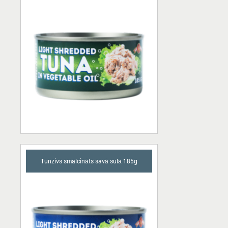
Tunzivs smalcināts savā sulā 185g