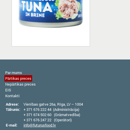
Par mums
Pārtikas preces
Nepārtikas preces
EIS
Kontakti
Adrese:
Vienības gatve 26а, Rīga, LV – 1004
Tālrunis:
+ 371 676 222 44 (Administrācija)
+ 371 674 502 60 (Grāmatvedība)
+ 371 676 247 22 (Operātori)
E-mail:
info@futurusfood.lv