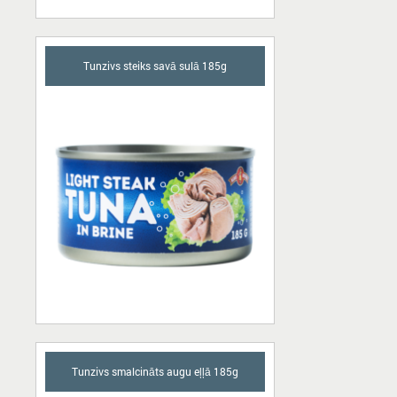
Tunzivs steiks savā sulā 185g
Tunzivs smalcināts augu eļļā 185g